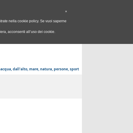
OGRAFIA
×
ustrate nella cookie policy. Se vuoi saperne
FO
REGISTRATI
PUBBLICA
ra, acconsenti all’uso dei cookie.
 acqua, dall'alto, mare, natura, persone, sport