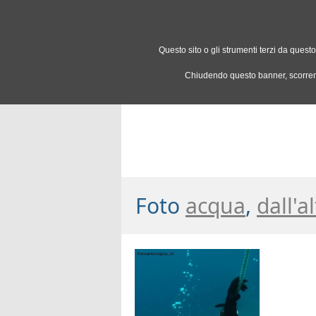
Questo sito o gli strumenti terzi da questo
OGGI
FOTO
COMMUNITY
Chiudendo questo banner, scorrend
Foto
acqua
,
dall'a