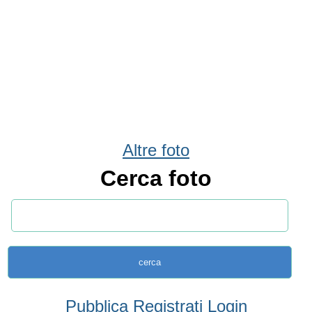
Altre foto
Cerca foto
Pubblica
Registrati
Login
Condividi
Facebook
WhatsApp
Twitter
Email