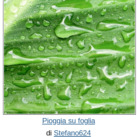
Pioggia su foglia
di
Stefano624