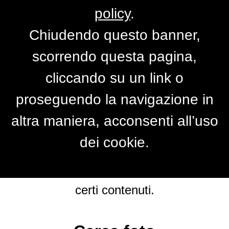
policy
.
Chiudendo questo banner,
Foto still%20life
scorrendo questa pagina,
cliccando su un link o
Nessuna foto trovata.
proseguendo la navigazione in
Effettua una ricerca foto con altri criteri.
altra maniera, acconsenti all’uso
dei cookie.
N.B. Potresti non disporre delle
autorizzazioni necessarie ad accedere a
certi contenuti.